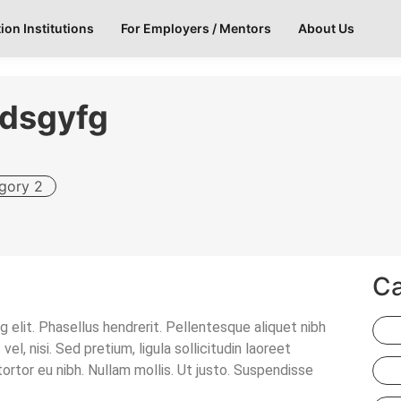
ion Institutions
For Employers / Mentors
About Us
tdsgyfg
gory 2
Ca
 elit. Phasellus hendrerit. Pellentesque aliquet nibh
 vel, nisi. Sed pretium, ligula sollicitudin laoreet
 tortor eu nibh. Nullam mollis. Ut justo. Suspendisse