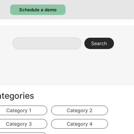
Schedule a demo
Search
tegories
Category 1
Category 2
Category 3
Category 4